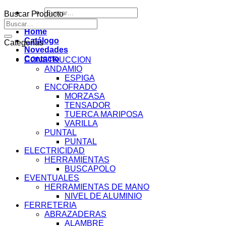
Buscar
Buscar Producto
por:
Buscar
por:
Home
Catálogo
Categorías
Novedades
Contacto
CONSTRUCCION
ANDAMIO
ESPIGA
ENCOFRADO
MORZASA
TENSADOR
TUERCA MARIPOSA
VARILLA
PUNTAL
PUNTAL
ELECTRICIDAD
HERRAMIENTAS
BUSCAPOLO
EVENTUALES
HERRAMIENTAS DE MANO
NIVEL DE ALUMINIO
FERRETERIA
ABRAZADERAS
ALAMBRE