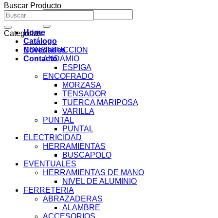
Buscar Producto
Buscar
Buscar
por:
por:
Home
Categorías
Catálogo
Novedades
CONSTRUCCION
Contacto
ANDAMIO
ESPIGA
ENCOFRADO
MORZASA
TENSADOR
TUERCA MARIPOSA
VARILLA
PUNTAL
PUNTAL
ELECTRICIDAD
HERRAMIENTAS
BUSCAPOLO
EVENTUALES
HERRAMIENTAS DE MANO
NIVEL DE ALUMINIO
FERRETERIA
ABRAZADERAS
ALAMBRE
ACCESORIOS