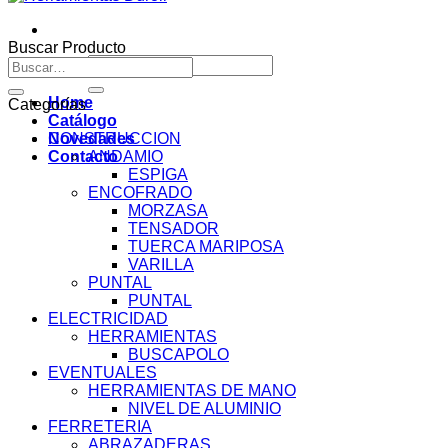
Buscar Producto
Buscar
Buscar
por:
por:
Home
Categorías
Catálogo
Novedades
CONSTRUCCION
Contacto
ANDAMIO
ESPIGA
ENCOFRADO
MORZASA
TENSADOR
TUERCA MARIPOSA
VARILLA
PUNTAL
PUNTAL
ELECTRICIDAD
HERRAMIENTAS
BUSCAPOLO
EVENTUALES
HERRAMIENTAS DE MANO
NIVEL DE ALUMINIO
FERRETERIA
ABRAZADERAS