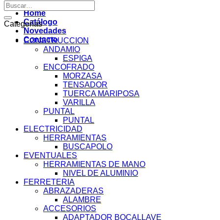
por:
Buscar
por:
Home
Catálogo
Categorías
Novedades
Contacto
CONSTRUCCION
ANDAMIO
ESPIGA
ENCOFRADO
MORZASA
TENSADOR
TUERCA MARIPOSA
VARILLA
PUNTAL
PUNTAL
ELECTRICIDAD
HERRAMIENTAS
BUSCAPOLO
EVENTUALES
HERRAMIENTAS DE MANO
NIVEL DE ALUMINIO
FERRETERIA
ABRAZADERAS
ALAMBRE
ACCESORIOS
ADAPTADOR BOCALLAVE