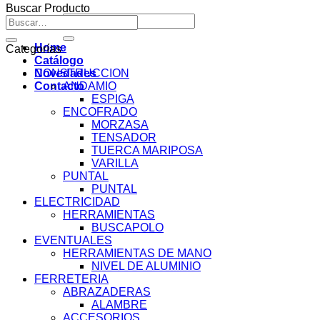
Buscar Producto
Buscar
Buscar
por:
por:
Home
Categorías
Catálogo
Novedades
CONSTRUCCION
Contacto
ANDAMIO
ESPIGA
ENCOFRADO
MORZASA
TENSADOR
TUERCA MARIPOSA
VARILLA
PUNTAL
PUNTAL
ELECTRICIDAD
HERRAMIENTAS
BUSCAPOLO
EVENTUALES
HERRAMIENTAS DE MANO
NIVEL DE ALUMINIO
FERRETERIA
ABRAZADERAS
ALAMBRE
ACCESORIOS