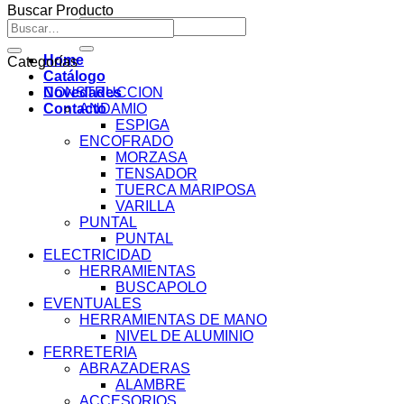
Buscar Producto
Buscar
Buscar
por:
por:
Home
Categorías
Catálogo
Novedades
CONSTRUCCION
Contacto
ANDAMIO
ESPIGA
ENCOFRADO
MORZASA
TENSADOR
TUERCA MARIPOSA
VARILLA
PUNTAL
PUNTAL
ELECTRICIDAD
HERRAMIENTAS
BUSCAPOLO
EVENTUALES
HERRAMIENTAS DE MANO
NIVEL DE ALUMINIO
FERRETERIA
ABRAZADERAS
ALAMBRE
ACCESORIOS