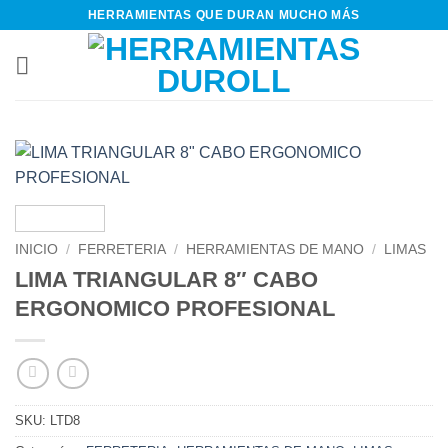
Saltar
HERRAMIENTAS QUE DURAN MUCHO MÁS
al
contenido
INICIO
/
FERRETERIA
/
HERRAMIENTAS DE MANO
/
LIMAS
LIMA TRIANGULAR 8″ CABO
ERGONOMICO PROFESIONAL
SKU:
LTD8