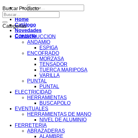
Buscar
Buscar Producto
por:
Buscar
por:
Home
Catálogo
Categorías
Novedades
Contacto
CONSTRUCCION
ANDAMIO
ESPIGA
ENCOFRADO
MORZASA
TENSADOR
TUERCA MARIPOSA
VARILLA
PUNTAL
PUNTAL
ELECTRICIDAD
HERRAMIENTAS
BUSCAPOLO
EVENTUALES
HERRAMIENTAS DE MANO
NIVEL DE ALUMINIO
FERRETERIA
ABRAZADERAS
ALAMBRE