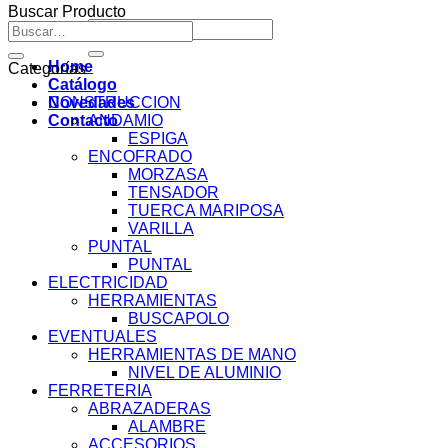
Buscar Producto
Buscar
Buscar
por:
por:
Home
Categorías
Catálogo
Novedades
CONSTRUCCION
Contacto
ANDAMIO
ESPIGA
ENCOFRADO
MORZASA
TENSADOR
TUERCA MARIPOSA
VARILLA
PUNTAL
PUNTAL
ELECTRICIDAD
HERRAMIENTAS
BUSCAPOLO
EVENTUALES
HERRAMIENTAS DE MANO
NIVEL DE ALUMINIO
FERRETERIA
ABRAZADERAS
ALAMBRE
ACCESORIOS