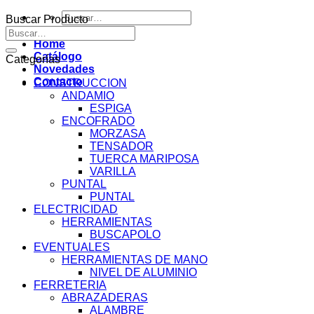
Buscar
Buscar Producto
por:
Buscar
por:
Home
Catálogo
Categorías
Novedades
Contacto
CONSTRUCCION
ANDAMIO
ESPIGA
ENCOFRADO
MORZASA
TENSADOR
TUERCA MARIPOSA
VARILLA
PUNTAL
PUNTAL
ELECTRICIDAD
HERRAMIENTAS
BUSCAPOLO
EVENTUALES
HERRAMIENTAS DE MANO
NIVEL DE ALUMINIO
FERRETERIA
ABRAZADERAS
ALAMBRE