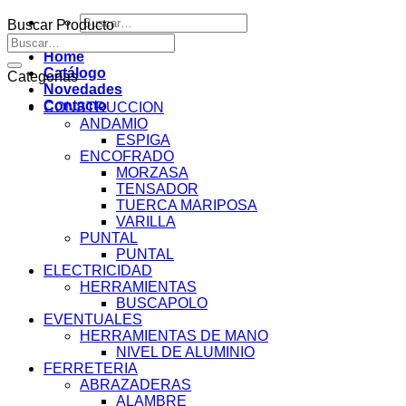
Buscar
Buscar Producto
por:
Buscar
por:
Home
Catálogo
Categorías
Novedades
Contacto
CONSTRUCCION
ANDAMIO
ESPIGA
ENCOFRADO
MORZASA
TENSADOR
TUERCA MARIPOSA
VARILLA
PUNTAL
PUNTAL
ELECTRICIDAD
HERRAMIENTAS
BUSCAPOLO
EVENTUALES
HERRAMIENTAS DE MANO
NIVEL DE ALUMINIO
FERRETERIA
ABRAZADERAS
ALAMBRE