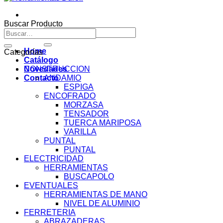
Buscar Producto
Buscar
Buscar
por:
por:
Home
Categorías
Catálogo
Novedades
CONSTRUCCION
Contacto
ANDAMIO
ESPIGA
ENCOFRADO
MORZASA
TENSADOR
TUERCA MARIPOSA
VARILLA
PUNTAL
PUNTAL
ELECTRICIDAD
HERRAMIENTAS
BUSCAPOLO
EVENTUALES
HERRAMIENTAS DE MANO
NIVEL DE ALUMINIO
FERRETERIA
ABRAZADERAS