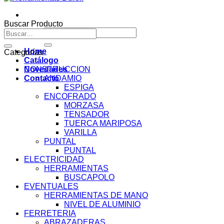
Buscar Producto
Buscar
Buscar
por:
por:
Home
Categorías
Catálogo
Novedades
CONSTRUCCION
Contacto
ANDAMIO
ESPIGA
ENCOFRADO
MORZASA
TENSADOR
TUERCA MARIPOSA
VARILLA
PUNTAL
PUNTAL
ELECTRICIDAD
HERRAMIENTAS
BUSCAPOLO
EVENTUALES
HERRAMIENTAS DE MANO
NIVEL DE ALUMINIO
FERRETERIA
ABRAZADERAS