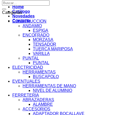
por:
Buscar
por:
Home
Catálogo
Categorías
Novedades
Contacto
CONSTRUCCION
ANDAMIO
ESPIGA
ENCOFRADO
MORZASA
TENSADOR
TUERCA MARIPOSA
VARILLA
PUNTAL
PUNTAL
ELECTRICIDAD
HERRAMIENTAS
BUSCAPOLO
EVENTUALES
HERRAMIENTAS DE MANO
NIVEL DE ALUMINIO
FERRETERIA
ABRAZADERAS
ALAMBRE
ACCESORIOS
ADAPTADOR BOCALLAVE