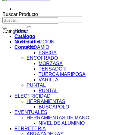
Buscar Producto
Buscar
Buscar
por:
por:
Home
Categorías
Catálogo
Novedades
CONSTRUCCION
Contacto
ANDAMIO
ESPIGA
ENCOFRADO
MORZASA
TENSADOR
TUERCA MARIPOSA
VARILLA
PUNTAL
PUNTAL
ELECTRICIDAD
HERRAMIENTAS
BUSCAPOLO
EVENTUALES
HERRAMIENTAS DE MANO
NIVEL DE ALUMINIO
FERRETERIA
ABRAZADERAS