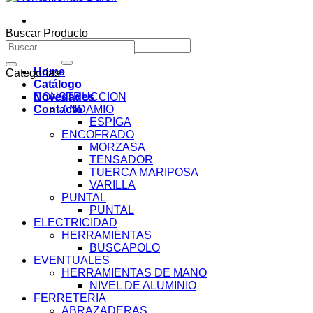
Buscar Producto
Buscar
Buscar
por:
por:
Home
Categorías
Catálogo
Novedades
CONSTRUCCION
Contacto
ANDAMIO
ESPIGA
ENCOFRADO
MORZASA
TENSADOR
TUERCA MARIPOSA
VARILLA
PUNTAL
PUNTAL
ELECTRICIDAD
HERRAMIENTAS
BUSCAPOLO
EVENTUALES
HERRAMIENTAS DE MANO
NIVEL DE ALUMINIO
FERRETERIA
ABRAZADERAS