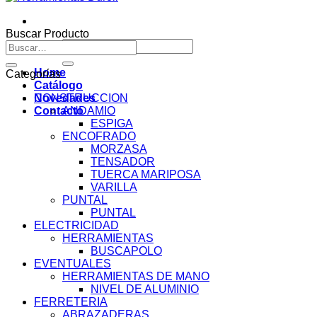
Buscar Producto
Buscar
Buscar
por:
por:
Home
Categorías
Catálogo
Novedades
CONSTRUCCION
Contacto
ANDAMIO
ESPIGA
ENCOFRADO
MORZASA
TENSADOR
TUERCA MARIPOSA
VARILLA
PUNTAL
PUNTAL
ELECTRICIDAD
HERRAMIENTAS
BUSCAPOLO
EVENTUALES
HERRAMIENTAS DE MANO
NIVEL DE ALUMINIO
FERRETERIA
ABRAZADERAS