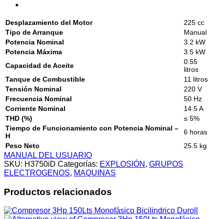
Desplazamiento del Motor
225 cc
Tipo de Arranque
Manual
Potencia Nominal
3.2 kW
Potencia Máxima
3.5 kW
0.55
Capacidad de Aceite
litros
Tanque de Combustible
11 litros
Tensión Nominal
220 V
Frecuencia Nominal
50 Hz
Corriente Nominal
14.5 A
THD (%)
≤ 5%
Tiempo de Funcionamiento con Potencia Nominal –
6 horas
H
Peso Neto
25.5 kg
MANUAL DEL USUARIO
SKU:
H3750iD
Categorías:
EXPLOSIÓN
,
GRUPOS
ELECTROGENOS
,
MAQUINAS
Productos relacionados