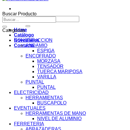
Buscar Producto
Buscar
Buscar
por:
por:
Home
Categorías
Catálogo
Novedades
CONSTRUCCION
Contacto
ANDAMIO
ESPIGA
ENCOFRADO
MORZASA
TENSADOR
TUERCA MARIPOSA
VARILLA
PUNTAL
PUNTAL
ELECTRICIDAD
HERRAMIENTAS
BUSCAPOLO
EVENTUALES
HERRAMIENTAS DE MANO
NIVEL DE ALUMINIO
FERRETERIA
ABRAZADERAS