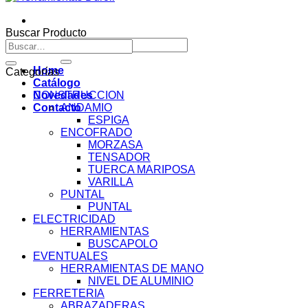
Buscar Producto
Buscar
Buscar
por:
por:
Home
Categorías
Catálogo
Novedades
CONSTRUCCION
Contacto
ANDAMIO
ESPIGA
ENCOFRADO
MORZASA
TENSADOR
TUERCA MARIPOSA
VARILLA
PUNTAL
PUNTAL
ELECTRICIDAD
HERRAMIENTAS
BUSCAPOLO
EVENTUALES
HERRAMIENTAS DE MANO
NIVEL DE ALUMINIO
FERRETERIA
ABRAZADERAS