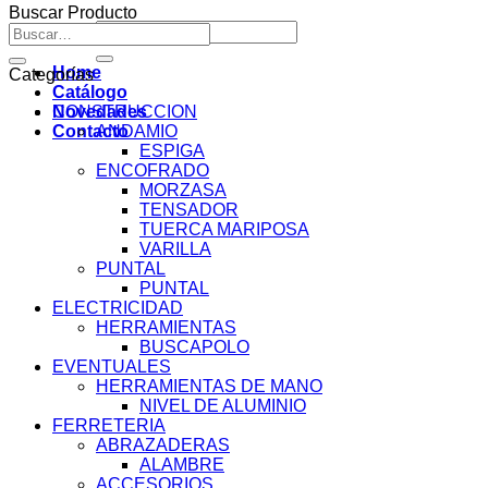
Buscar Producto
Buscar
Buscar
por:
por:
Home
Categorías
Catálogo
Novedades
CONSTRUCCION
Contacto
ANDAMIO
ESPIGA
ENCOFRADO
MORZASA
TENSADOR
TUERCA MARIPOSA
VARILLA
PUNTAL
PUNTAL
ELECTRICIDAD
HERRAMIENTAS
BUSCAPOLO
EVENTUALES
HERRAMIENTAS DE MANO
NIVEL DE ALUMINIO
FERRETERIA
ABRAZADERAS
ALAMBRE
ACCESORIOS