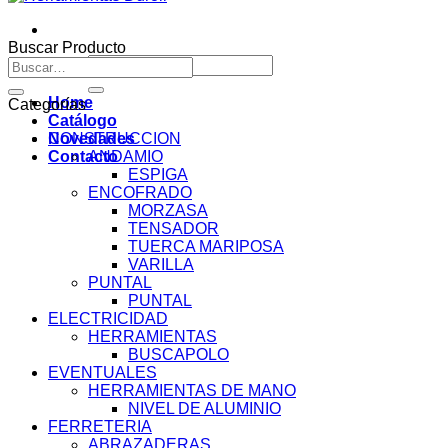
Buscar Producto
Buscar
Buscar
por:
por:
Home
Categorías
Catálogo
Novedades
CONSTRUCCION
Contacto
ANDAMIO
ESPIGA
ENCOFRADO
MORZASA
TENSADOR
TUERCA MARIPOSA
VARILLA
PUNTAL
PUNTAL
ELECTRICIDAD
HERRAMIENTAS
BUSCAPOLO
EVENTUALES
HERRAMIENTAS DE MANO
NIVEL DE ALUMINIO
FERRETERIA
ABRAZADERAS