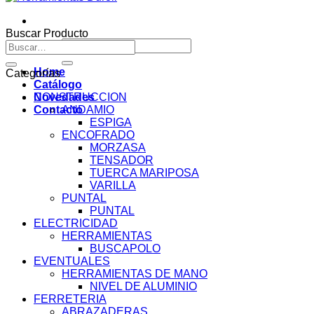
Buscar Producto
Buscar
Buscar
por:
por:
Home
Categorías
Catálogo
Novedades
CONSTRUCCION
Contacto
ANDAMIO
ESPIGA
ENCOFRADO
MORZASA
TENSADOR
TUERCA MARIPOSA
VARILLA
PUNTAL
PUNTAL
ELECTRICIDAD
HERRAMIENTAS
BUSCAPOLO
EVENTUALES
HERRAMIENTAS DE MANO
NIVEL DE ALUMINIO
FERRETERIA
ABRAZADERAS