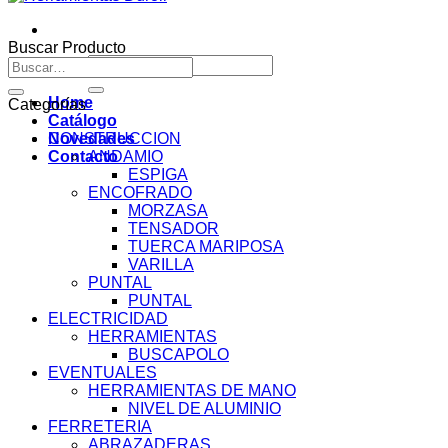
Buscar Producto
Buscar
Buscar
por:
por:
Home
Categorías
Catálogo
Novedades
CONSTRUCCION
Contacto
ANDAMIO
ESPIGA
ENCOFRADO
MORZASA
TENSADOR
TUERCA MARIPOSA
VARILLA
PUNTAL
PUNTAL
ELECTRICIDAD
HERRAMIENTAS
BUSCAPOLO
EVENTUALES
HERRAMIENTAS DE MANO
NIVEL DE ALUMINIO
FERRETERIA
ABRAZADERAS