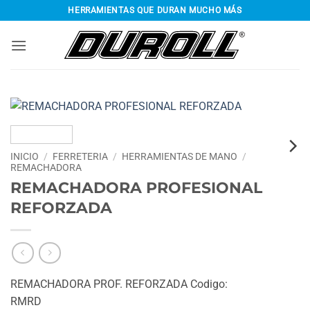
Saltar
HERRAMIENTAS QUE DURAN MUCHO MÁS
al
contenido
INICIO
/
FERRETERIA
/
HERRAMIENTAS DE MANO
/
REMACHADORA
REMACHADORA PROFESIONAL
REFORZADA
REMACHADORA PROF. REFORZADA Codigo:
RMRD