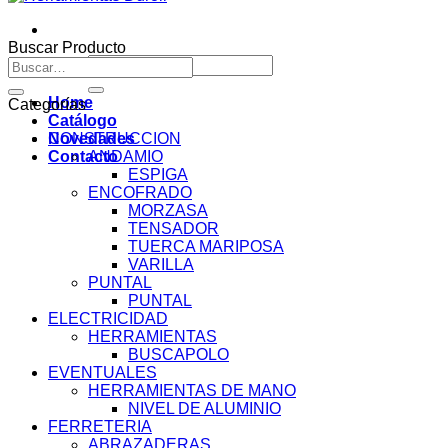
Buscar Producto
Buscar
Buscar
por:
por:
Home
Categorías
Catálogo
Novedades
CONSTRUCCION
Contacto
ANDAMIO
ESPIGA
ENCOFRADO
MORZASA
TENSADOR
TUERCA MARIPOSA
VARILLA
PUNTAL
PUNTAL
ELECTRICIDAD
HERRAMIENTAS
BUSCAPOLO
EVENTUALES
HERRAMIENTAS DE MANO
NIVEL DE ALUMINIO
FERRETERIA
ABRAZADERAS