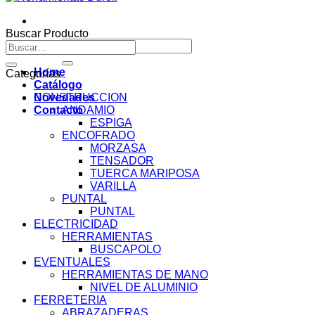
Buscar Producto
Buscar
Buscar
por:
por:
Home
Categorías
Catálogo
Novedades
CONSTRUCCION
Contacto
ANDAMIO
ESPIGA
ENCOFRADO
MORZASA
TENSADOR
TUERCA MARIPOSA
VARILLA
PUNTAL
PUNTAL
ELECTRICIDAD
HERRAMIENTAS
BUSCAPOLO
EVENTUALES
HERRAMIENTAS DE MANO
NIVEL DE ALUMINIO
FERRETERIA
ABRAZADERAS