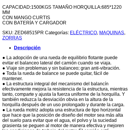
CAPACIDAD:1500KGS TAMAÑO HORQUILLA:685*1220
MM
CON MANGO CURTIS
CON BATERÍA Y CARGADOR
SKU:
ZED68515PR
Categorías:
ELÉCTRICO
,
MAQUINAS
,
ZORRAS
Descripción
● La adopción de una rueda de equilibrio flotante puede
evitar el balanceo lateral del camión cuando se viaja.
● Viaje sin problemas y sin balanceo; gran anti-vibración.
● Toda la rueda de balance se puede quitar, fácil de
mantener.
● La estructura integral del mecanismo del balancín
efectivamente mejora la resistencia de la estructura, mientras
tanto, comparte y ajusta la fuerza uniforme de la horquilla. Y
también reduzca la desviación obvia en la altura de la
horquilla después de un uso prolongado y durante la carga.
● La rueda motriz adopta una estructura de tipo horizontal
que hace que la posición de diseño del motor sea más alta
del suelo para evitar que el agua, el polvo y la suciedad
grasienta se peguen al motor de manera efectiva y mejoren