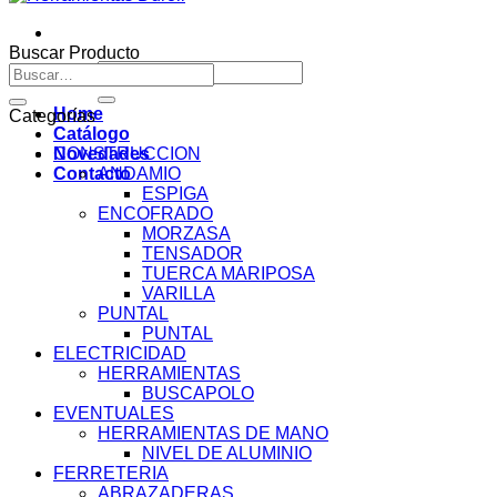
Buscar Producto
Buscar
Buscar
por:
por:
Home
Categorías
Catálogo
Novedades
CONSTRUCCION
Contacto
ANDAMIO
ESPIGA
ENCOFRADO
MORZASA
TENSADOR
TUERCA MARIPOSA
VARILLA
PUNTAL
PUNTAL
ELECTRICIDAD
HERRAMIENTAS
BUSCAPOLO
EVENTUALES
HERRAMIENTAS DE MANO
NIVEL DE ALUMINIO
FERRETERIA
ABRAZADERAS