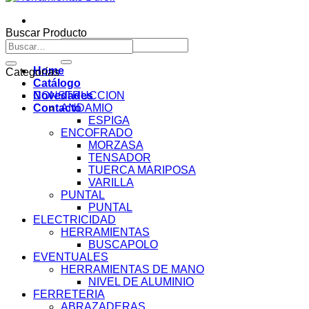
Buscar Producto
Buscar
Buscar
por:
por:
Home
Categorías
Catálogo
Novedades
CONSTRUCCION
Contacto
ANDAMIO
ESPIGA
ENCOFRADO
MORZASA
TENSADOR
TUERCA MARIPOSA
VARILLA
PUNTAL
PUNTAL
ELECTRICIDAD
HERRAMIENTAS
BUSCAPOLO
EVENTUALES
HERRAMIENTAS DE MANO
NIVEL DE ALUMINIO
FERRETERIA
ABRAZADERAS