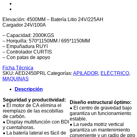
Elevación: 4500MM – Batería Litio 24V/225AH
Cargador 24V/100A
– Capacidad: 2000KGS
– Horquilla: 570*1150MM / 695*1150MM
– Empuñadura RUYI
– Controlador CURTIS
– Con patas de apoyo
Ficha Técnica
SKU:
AED2450PRL
Categorías:
APILADOR
,
ELÉCTRICO
,
MAQUINAS
Descripción
Seguridad y productividad:
Diseño estructural óptimo:
El motor de CA elimina el
●
El centro de gravedad bajo
●
reemplazo de las escobillas
garantiza un funcionamiento
de carbón.
estable.
Display multifunción con BDI
●
La rueda motriz vertical
●
y cuentahoras.
garantiza un mantenimiento
La batería lateral es fácil de
●
conveniente y un radio de giro