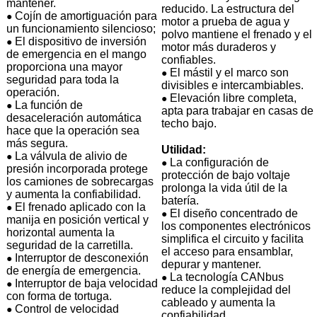
mantener.
reducido. La estructura del
Cojín de amortiguación para
●
motor a prueba de agua y
un funcionamiento silencioso;
polvo mantiene el frenado y el
El dispositivo de inversión
●
motor más duraderos y
de emergencia en el mango
confiables.
proporciona una mayor
El mástil y el marco son
●
seguridad para toda la
divisibles e intercambiables.
operación.
Elevación libre completa,
●
La función de
●
apta para trabajar en casas de
desaceleración automática
techo bajo.
hace que la operación sea
más segura.
Utilidad:
La válvula de alivio de
●
La configuración de
●
presión incorporada protege
protección de bajo voltaje
los camiones de sobrecargas
prolonga la vida útil de la
y aumenta la confiabilidad.
batería.
El frenado aplicado con la
●
El diseño concentrado de
●
manija en posición vertical y
los componentes electrónicos
horizontal aumenta la
simplifica el circuito y facilita
seguridad de la carretilla.
el acceso para ensamblar,
Interruptor de desconexión
●
depurar y mantener.
de energía de emergencia.
La tecnología CANbus
●
Interruptor de baja velocidad
●
reduce la complejidad del
con forma de tortuga.
cableado y aumenta la
Control de velocidad
●
confiabilidad.